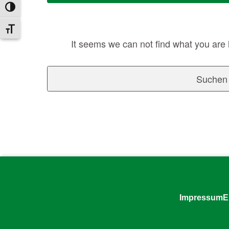
Umschalten auf hohe Kontraste
Schrift vergrößern
It seems we can not find what you are 
Suchen nach:
Impressum
E